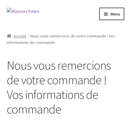
Aller
Aller
Menu
à
au
la
contenu
Accueil
navigation
Accueil
Nous vous remercions de votre commande ! Vos
informations de commande
Conditions de livraison
Conditions générales de ventes
Nous vous remercions
Conseils, guides d’achats
de votre commande !
Vos informations de
Contactez-nous
commande
Manage Subscriptions
Mentions légales