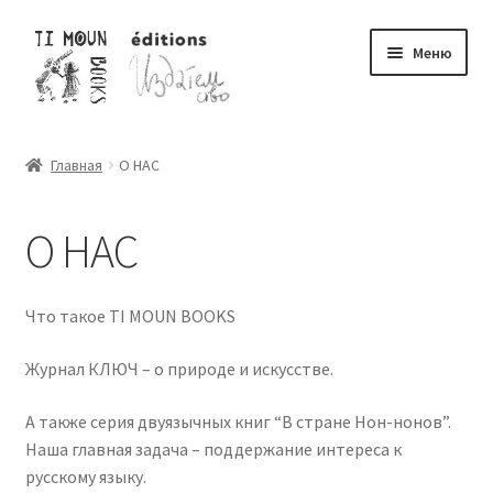
Перейти
Перейти
Меню
к
к
навигации
содержимому
ЖУРНАЛЫ «КЛЮЧ»
Главная
О НАС
КНИГИ О НОН-НОНАХ
О НАС
ПОДПИСКА 2026
Разверну
О ЖУРНАЛЕ
Что такое TI MOUN BOOKS
О НАС
Журнал КЛЮЧ – о природе и искусстве.
А также серия двуязычных книг “В стране Нон-нонов”.
Связаться с нами
Наша главная задача – поддержание интереса к
русскому языку.
Общие условия продажи